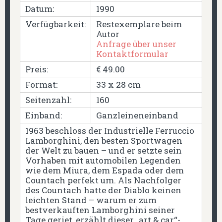
Datum:
1990
Verfügbarkeit:
Restexemplare beim
Autor
Anfrage über unser
Kontaktformular
Preis:
€ 49.00
Format:
33 x 28 cm
Seitenzahl:
160
Einband:
Ganzleineneinband
1963 beschloss der Industrielle Ferruccio
Lamborghini, den besten Sportwagen
der Welt zu bauen – und er setzte sein
Vorhaben mit automobilen Legenden
wie dem Miura, dem Espada oder dem
Countach perfekt um. Als Nachfolger
des Countach hatte der Diablo keinen
leichten Stand – warum er zum
bestverkauften Lamborghini seiner
Tage geriet, erzählt dieser „art & car“-