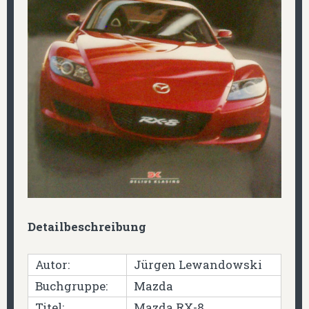
D
etailbeschreibung
Autor:
Jürgen Lewandowski
Buchgruppe:
Mazda
Titel:
Mazda RX-8